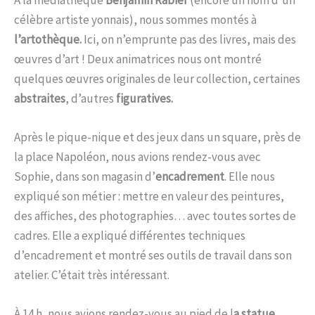
À la médiathèque
Benjamin Rabier
(encore un nom d’un
célèbre artiste yonnais), nous sommes montés à
l’artothèque.
Ici, on n’emprunte pas des livres, mais des
œuvres d’art ! Deux animatrices nous ont montré
quelques œuvres originales de leur collection, certaines
abstraites
, d’autres
figuratives.
Après le pique-nique et des jeux dans un square, près de
la place Napoléon, nous avions rendez-vous avec
Sophie, dans son magasin d’
encadrement
. Elle nous
expliqué son métier : mettre en valeur des peintures,
des affiches, des photographies… avec toutes sortes de
cadres. Elle a expliqué différentes techniques
d’encadrement et montré ses outils de travail dans son
atelier. C’était très intéressant.
À 14 h, nous avions rendez-vous au pied de l
a statue