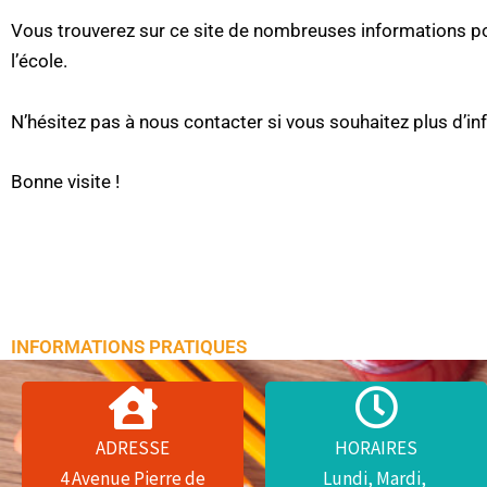
Vous trouverez sur ce site de nombreuses informations p
l’école.
N’hésitez pas à nous contacter si vous souhaitez plus d’in
Bonne visite !
INFORMATIONS PRATIQUES
02 51 90 20 47
ADRESSE
HORAIRES
HORAIRES
4 Avenue Pierre de
Lundi, Mardi,
Lundi, Mardi,