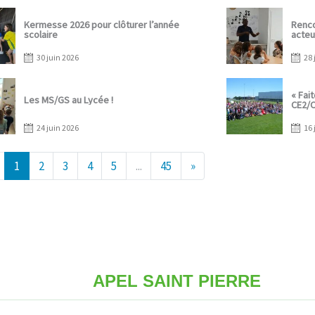
Posted
Po
Kermesse 2026 pour clôturer l’année
Renco
on
on
scolaire
acteu
30 juin 2026
28 
Posted
Po
« Fai
on
on
Les MS/GS au Lycée !
CE2/
24 juin 2026
16 
1
2
3
4
5
...
45
»
APEL SAINT PIERRE