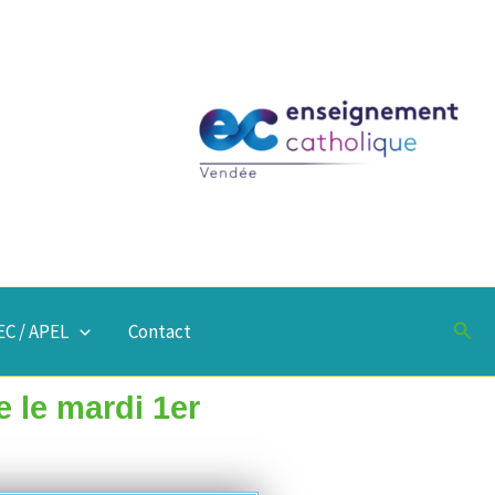
Rech
C / APEL
Contact
e le mardi 1er