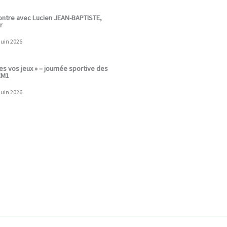
sted
ntre avec Lucien JEAN-BAPTISTE,
r
juin 2026
sted
tes vos jeux » – journée sportive des
CM1
juin 2026