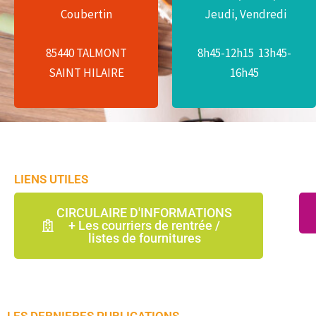
Email :
Coubertin
Jeudi, Vendredi
Jeudi, Vendredi
direction@talmont
sainthilaire-saint
8h45-12h15 13h45-
8h55-12h10 13h45-
85440 TALMONT
pierre.fr
16h45
16h45
SAINT HILAIRE
LIENS UTILES
CIRCULAIRE D'INFORMATIONS
+ Les courriers de rentrée /
listes de fournitures