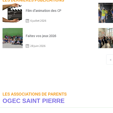
LES DERNIERES PUBLICATIONS
Posted
on
Film d’animation des CP
6 juillet 2026
Posted
on
Faites vos jeux 2026
28 juin 2026
«
LES ASSOCIATIONS DE PARENTS
OGEC SAINT PIERRE