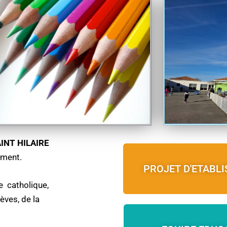
INT HILAIRE
ement.
PROJET D'ETABL
e catholique,
èves, de la