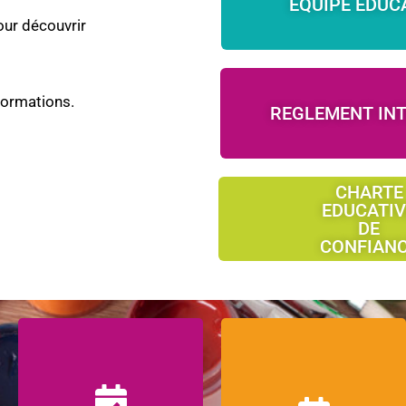
EQUIPE EDUC
our découvrir
formations.
REGLEMENT INT
CHARTE
EDUCATIV
DE
CONFIAN
Retrouvez le
Retrouvez le