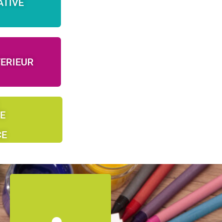
ATIVE
ERIEUR
E
CE
Retrouvez les
démarches pour