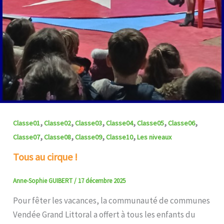
,
,
,
,
,
,
Classe01
Classe02
Classe03
Classe04
Classe05
Classe06
,
,
,
,
Classe07
Classe08
Classe09
Classe10
Les niveaux
Tous au cirque !
Anne-Sophie GUIBERT
/
17 décembre 2025
Pour fêter les vacances, la communauté de communes
Vendée Grand Littoral a offert à tous les enfants du