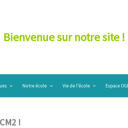
Bienvenue sur notre site !
ques
Notre école
Vie de l’école
Espace OGE
-CM2 !