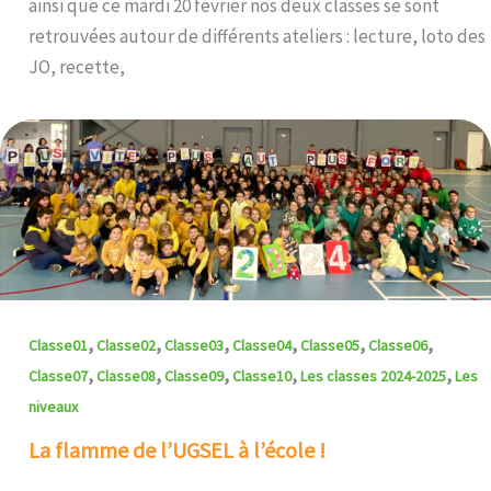
ainsi que ce mardi 20 février nos deux classes se sont
retrouvées autour de différents ateliers : lecture, loto des
JO, recette,
,
,
,
,
,
,
Classe01
Classe02
Classe03
Classe04
Classe05
Classe06
,
,
,
,
,
Classe07
Classe08
Classe09
Classe10
Les classes 2024-2025
Les
niveaux
La flamme de l’UGSEL à l’école !