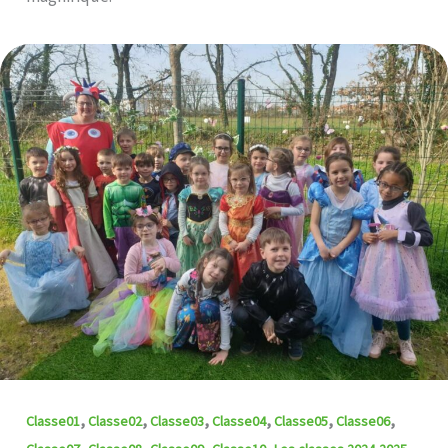
,
,
,
,
,
,
Classe01
Classe02
Classe03
Classe04
Classe05
Classe06
,
,
,
,