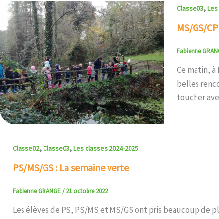
,
Classe03
Les
MS/GS/CP (
Fabienne GRA
Ce matin, à
belles renco
toucher avec
,
,
Classe02
Classe03
Les classes 2024-2025
PS/MS/GS : La semaine verte
Fabienne GRANGE
/
21 octobre 2022
Les élèves de PS, PS/MS et MS/GS ont pris beaucoup de pl